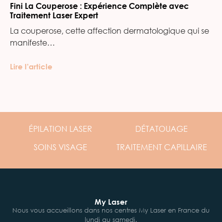
Fini La Couperose : Expérience Complète avec
Traitement Laser Expert
La couperose, cette affection dermatologique qui se
manifeste…
Lire l’article
ÉPILATION
LASER
DÉTATOUAGE
SOINS
VISAGE
TRAITEMENT
CAPILLAIRE
My Laser
Nous vous accueillons dans nos centres My Laser en France du
lundi au samedi.