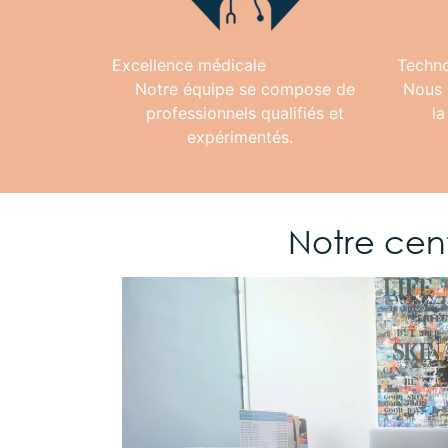
Excellence médicale
Techno
Notre équipe se compose de
Nous 
professionnels qualifiés et
la
expérimentés.
Notre cen