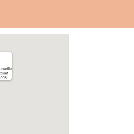
rseille
Rouet
3008