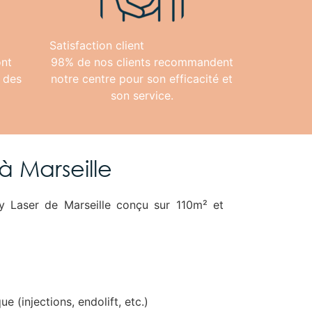
Satisfaction client
ont
98% de nos clients recommandent
 des
notre centre pour son efficacité et
son service.
 Marseille
 Laser de Marseille conçu sur 110m² et
ue (injections, endolift, etc.)