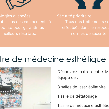
logies avancées
Sécurité prioritaire
utilisons des équipements à
Tous nos traitements s
 pointe pour garantir les
effectués dans le respect
meilleurs résultats.
normes de sécurité.
tre de médecine esthétique à
Découvrez notre centre My
équipé de :
3 salles de laser épilatoire
1 salle de détatouage
1 salle de médecine esthétiq