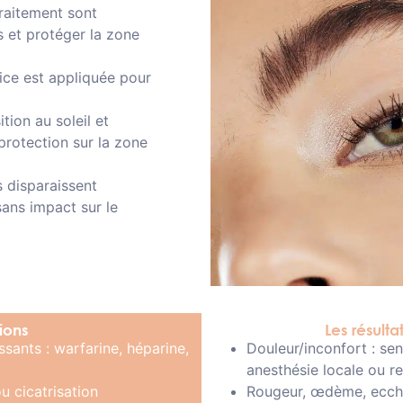
raitement sont
s et protéger la zone
ice est appliquée pour
tion au soleil et
 protection sur la zone
s disparaissent
ans impact sur le
ions
Les résulta
sants : warfarine, héparine,
Douleur/inconfort : se
anesthésie locale ou r
u cicatrisation
Rougeur, œdème, ecchym