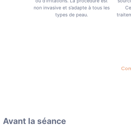
ou d’irritations. La procédure est
sourci
non invasive et s’adapte à tous les
Ce
types de peau.
traite
Com
Avant la séance