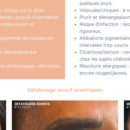
quelques jours.
vitiligo sur la zone.
Vésicules/cloques : à n
erpès, jusqu’à cicatrisation.
Prurit et démangeaisons
nodépression et
Risque d’infection : né
rigoureux.
augmente les risques de
Altérations pigmentair
intervalles trop court
t déconseillé par
Cicatrices/texture : ra
chez les sujets chéloïd
ns antibiotiques, rétinoïdes,
Réactions allergiques
encres rouges/jaunes.
Détatouage sourcil avant/après