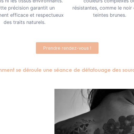
ls ni les tissus environnants.
couleurs complexes o
tte précision garantit un
résistantes, comme le noir 
ment efficace et respectueux
teintes brunes.
des traits naturels.
Prendre rendez-vous !
ment se déroule une séance de détatouage des sourci