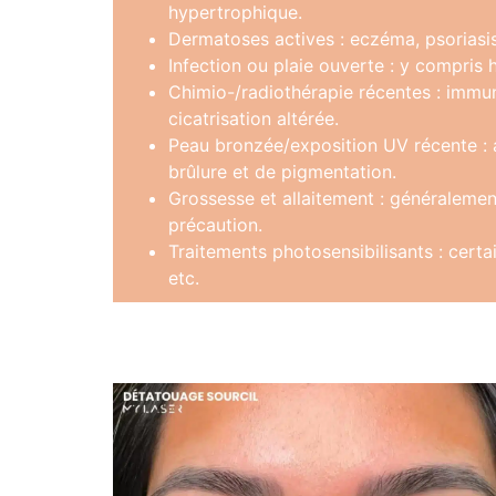
hypertrophique.
Dermatoses actives : eczéma, psoriasis, 
Infection ou plaie ouverte : y compris h
Chimio-/radiothérapie récentes : immu
cicatrisation altérée.
Peau bronzée/exposition UV récente : 
brûlure et de pigmentation.
Grossesse et allaitement : généralemen
précaution.
Traitements photosensibilisants : certai
etc.