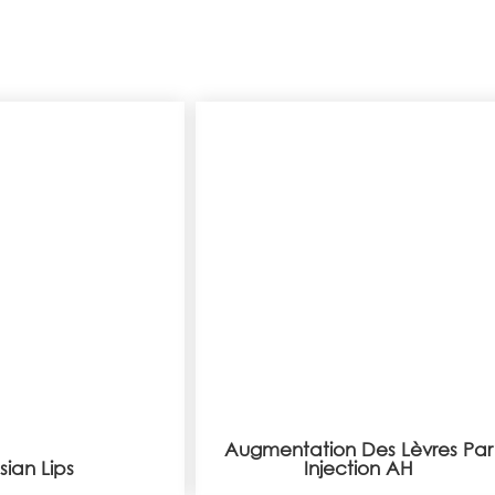
Augmentation Des
sian Lips
Lèvres Par Injection AH
Augmentation Des Lèvres Par
sian Lips
Injection AH