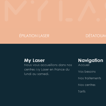
ÉPILATION
LASER
DÉTATOUA
My Laser
Navigation
Nous vous accueillons dans nos
Accueil
centres My Laser en France du
Vos besoins
lundi au samedi.
Nos traitements
Nos centres
Tarifs