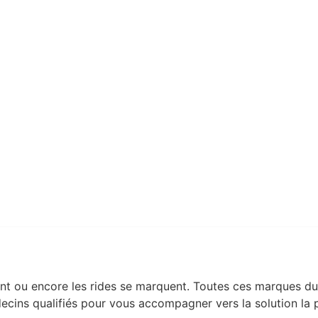
ilosité
Rajeunissement
in intime
de votre peau
atent ou encore les rides se marquent. Toutes ces marques d
ins qualifiés pour vous accompagner vers la solution la p