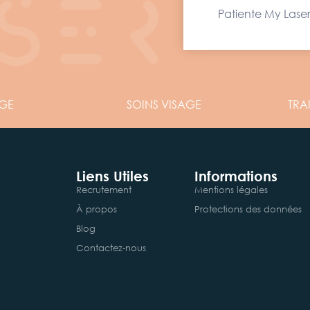
Patiente My Laser
GE
SOINS
VISAGE
TRA
Liens Utiles
Informations
Recrutement
Mentions légales
À propos
Protections des données
Blog
Contactez-nous