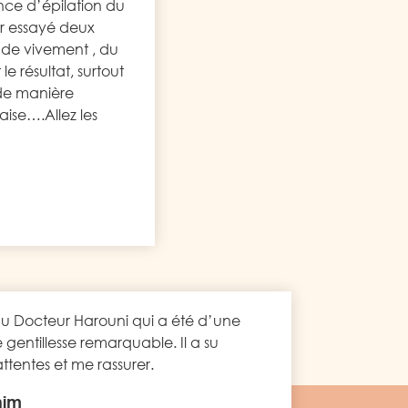
nce d’épilation du
ir essayé deux
de vivement , du
le résultat, surtout
te de manière
aise….Allez les
u Docteur Harouni qui a été d’une
gentillesse remarquable. Il a su
tentes et me rassurer.
him