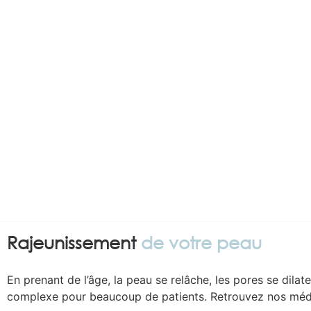
Apporter un coup
P
d’éclat
& so
à votre visage
Rajeunissement
de votre peau
En prenant de l’âge, la peau se relâche, les pores se dil
complexe pour beaucoup de patients. Retrouvez nos médec