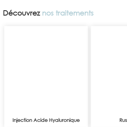
Découvrez
nos traitements
Injection Acide
Rus
hyaluronique
Injection Acide Hyaluronique
Rus