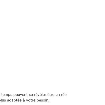
Résoudre vos
problèmes capillaires
u temps peuvent se révéler être un réel
lus adaptée à votre besoin.