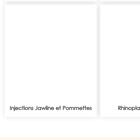
Injections Jawline et
Rhinopla
Pommettes
Injections Jawline et Pommettes
Rhinopla