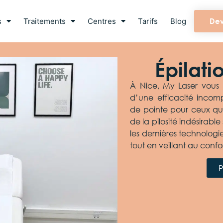
s
Traitements
Centres
Tarifs
Blog
Dev
Épilati
À Nice, My Laser vous p
d’une efficacité incomp
de pointe pour ceux qui
de la pilosité indésirable 
les dernières technologi
tout en veillant au confor
P