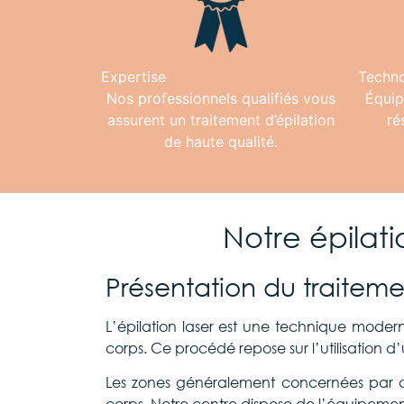
Expertise
Techno
Nos professionnels qualifiés vous
Équip
assurent un traitement d’épilation
ré
de haute qualité.
Notre épilati
Présentation du traiteme
L’épilation laser est une technique modern
corps. Ce procédé repose sur l’utilisation d
Les zones généralement concernées par ce tr
corps. Notre centre dispose de l’équipemen