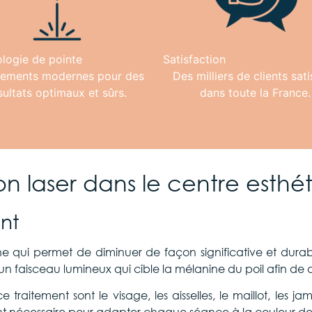
logie de pointe
Satisfaction
ements modernes pour des
Des milliers de clients sati
sultats optimaux et sûrs.
dans toute la France.
on laser dans le centre esth
nt
e qui permet de diminuer de façon significative et durable
’un faisceau lumineux qui cible la mélanine du poil afin de
aitement sont le visage, les aisselles, le maillot, les jam
t nécessaire pour adapter chaque séance à la couleur de v