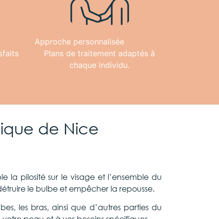
Approche personnalisée
sfaits
Plans de traitement adaptés à
chaque individu.
étique de Nice
 la pilosité sur le visage et l’ensemble du
 détruire le bulbe et empêcher la repousse.
bes, les bras, ainsi que d’autres parties du
otre peau et à vos besoins spécifiques.