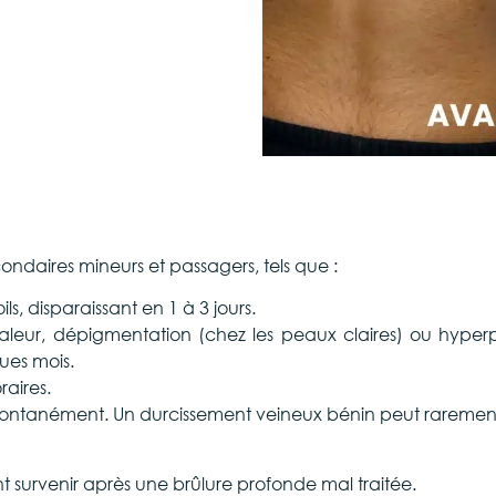
condaires mineurs et passagers, tels que :
s, disparaissant en 1 à 3 jours.
 chaleur, dépigmentation (chez les peaux claires) ou hype
ues mois.
aires.
pontanément. Un durcissement veineux bénin peut rarement
t survenir après une brûlure profonde mal traitée.