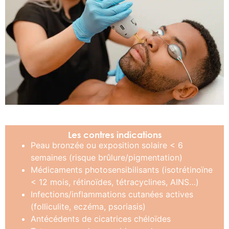
Les contres indications
Peau bronzée ou exposition solaire < 6
semaines (risque brûlure/pigmentation)
Médicaments photosensibilisants (isotrétinoïne
< 12 mois, rétinoïdes, tétracyclines, AINS…)
Infections/inflammations cutanées actives
(folliculite, eczéma, psoriasis)
Antécédents de cicatrices chéloïdes