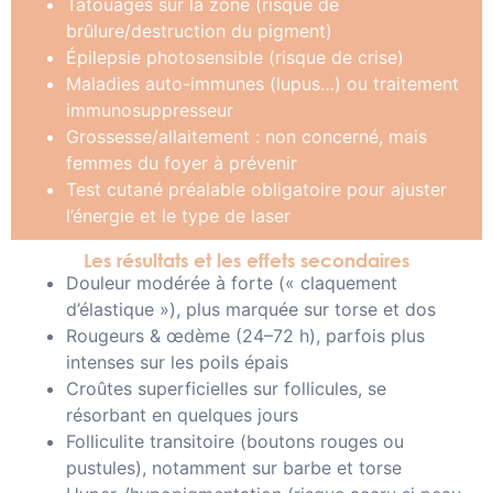
Tatouages sur la zone (risque de
brûlure/destruction du pigment)
Épilepsie photosensible (risque de crise)
Maladies auto-immunes (lupus…) ou traitement
immunosuppresseur
Grossesse/allaitement : non concerné, mais
femmes du foyer à prévenir
Test cutané préalable obligatoire pour ajuster
l’énergie et le type de laser
Les résultats et les effets secondaires
Douleur modérée à forte (« claquement
d’élastique »), plus marquée sur torse et dos
Rougeurs & œdème (24–72 h), parfois plus
intenses sur les poils épais
Croûtes superficielles sur follicules, se
résorbant en quelques jours
Folliculite transitoire (boutons rouges ou
pustules), notamment sur barbe et torse