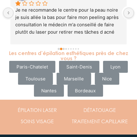
 
Je ne recommande le centre pour la peau noire 
je suis allée la bas pour faire mon peeling après 
consultation le médecin m'a conseillé de faire 
plutôt du laser pour retirer mes tâches d acné  
j'ai accepter je suis revenu 2 semaine après pour 
le laser m'a peau est brûlée j'ai eu une  
Les centres d’épilation esthétiques près de chez
hyperpigmentation
vous ?
Paris-Chatelet
Saint-Denis
Lyon
Toulouse
Marseille
Nice
Nantes
Bordeaux
ÉPILATION
LASER
DÉTATOUAGE
SOINS
VISAGE
TRAITEMENT
CAPILLAIRE