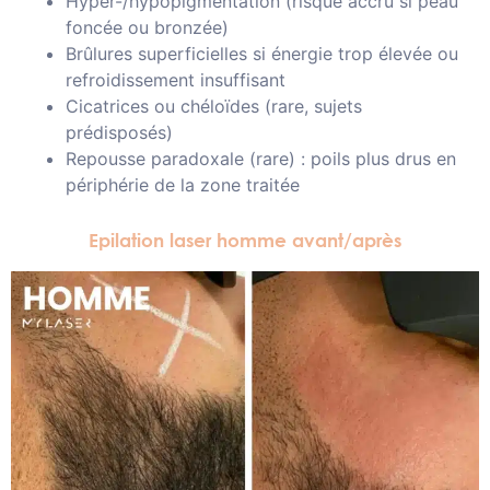
Hyper-/hypopigmentation (risque accru si peau
foncée ou bronzée)
Brûlures superficielles si énergie trop élevée ou
refroidissement insuffisant
Cicatrices ou chéloïdes (rare, sujets
prédisposés)
Repousse paradoxale (rare) : poils plus drus en
périphérie de la zone traitée
Epilation laser homme avant/après