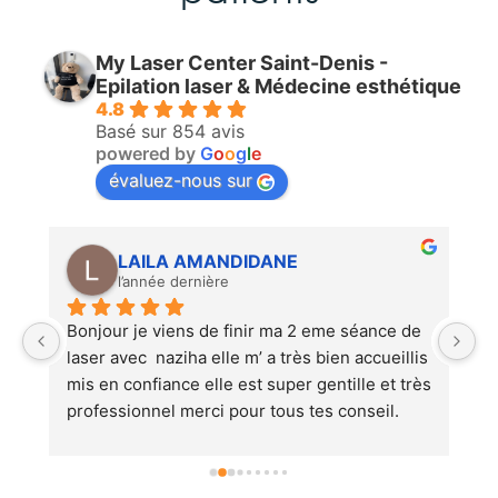
My Laser Center Saint-Denis -
Epilation laser & Médecine esthétique
4.8
Basé sur 854 avis
powered by
G
o
o
g
l
e
évaluez-nous sur
LAILA AMANDIDANE
l’année dernière
Bonjour je viens de finir ma 2 eme séance de 
Tr
laser avec  naziha elle m’ a très bien accueillis 
t
mis en confiance elle est super gentille et très 
professionnel merci pour tous tes conseil.