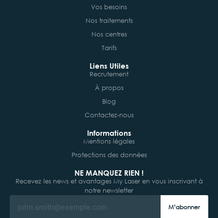
Vos besoins
Nos traitements
Nos centres
Tarifs
Liens Utiles
Recrutement
À propos
Blog
Contactez-nous
Informations
Mentions légales
Protections des données
NE MANQUEZ RIEN !
Recevez les news et avantages My Laser en vous inscrivant à
notre newsletter
M’abonner