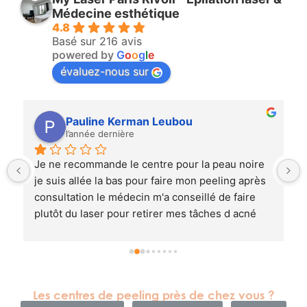
Médecine esthétique
4.8
Basé sur 216 avis
powered by
G
o
o
g
l
e
évaluez-nous sur
Pauline Kerman Leubou
l’année dernière
 
Je ne recommande le centre pour la peau noire 
je suis allée la bas pour faire mon peeling après 
consultation le médecin m'a conseillé de faire 
plutôt du laser pour retirer mes tâches d acné  
j'ai accepter je suis revenu 2 semaine après pour 
le laser m'a peau est brûlée j'ai eu une  
hyperpigmentation
Les centres de peeling près de chez vous ?