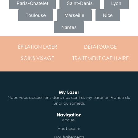
Paris-Chatelet
Saint-Denis
Lyon
Toulouse
Marseille
Nice
Nantes
ÉPILATION
LASER
DÉTATOUAGE
SOINS
VISAGE
TRAITEMENT
CAPILLAIRE
My Laser
Nous vous accueillons dans nos centres My Laser en France du
lundi au samedi.
Navigation
Accueil
Vos besoins
Nos traitements