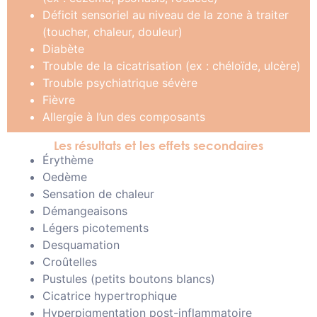
Déficit sensoriel au niveau de la zone à traiter
(toucher, chaleur, douleur)
Diabète
Trouble de la cicatrisation (ex : chéloïde, ulcère)
Trouble psychiatrique sévère
Fièvre
Allergie à l’un des composants
Les résultats et les effets secondaires
Érythème
Oedème
Sensation de chaleur
Démangeaisons
Légers picotements
Desquamation
Croûtelles
Pustules (petits boutons blancs)
Cicatrice hypertrophique
Hyperpigmentation post-inflammatoire