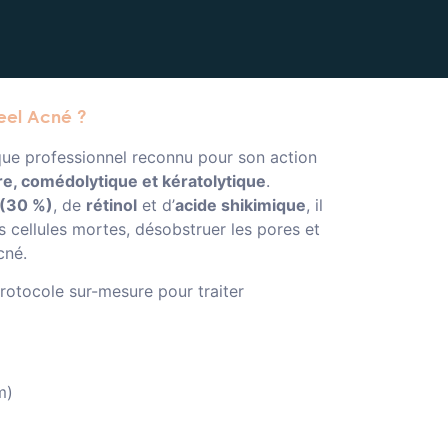
Peel Acné ?
que professionnel reconnu pour son action
re, comédolytique et kératolytique
.
 (30 %)
, de
rétinol
et d’
acide shikimique
, il
s cellules mortes, désobstruer les pores et
cné.
protocole sur-mesure pour traiter
m)