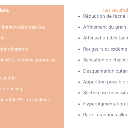
ions
Les résulta
Réduction de l’acné 
s immunodépressives
Affinement du grain 
cer
Atténuation des tac
radiothérapie
Rougeurs et œdème l
sévère, eczéma, psoriasis,
Sensation de chaleur
Desquamation cutané
risation
Apparition possible 
 du peeling
Sécheresse nécessit
oaccutane®) ou cyclines
Hyperpigmentation 
Rare : réactions alle