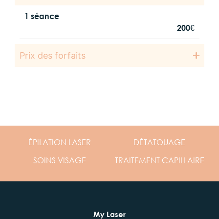
1 séance
200€
Prix des forfaits
ÉPILATION
LASER
DÉTATOUAGE
SOINS
VISAGE
TRAITEMENT
CAPILLAIRE
My Laser