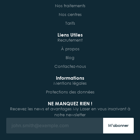
Nos traitements
Nos centres
Tarifs
Liens Utiles
Recrutement
À propos
Blog
Contactez-nous
Informations
Mentions légales
Protections des données
NE MANQUEZ RIEN !
Recevez les news et avantages My Laser en vous inscrivant à
notre newsletter
M’abonner