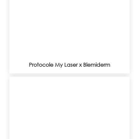
Protocole My Laser x Blemiderm
Protocole My Laser x Blemiderm
Traitement péri-oculaire &
Mésothérapie