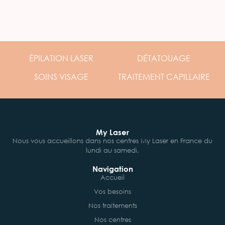
ÉPILATION
LASER
DÉTATOUAGE
SOINS
VISAGE
TRAITEMENT
CAPILLAIRE
My Laser
Nous vous accueillons dans nos centres My Laser en France du
lundi au samedi.
Navigation
Accueil
Vos besoins
Nos traitements
Nos centres