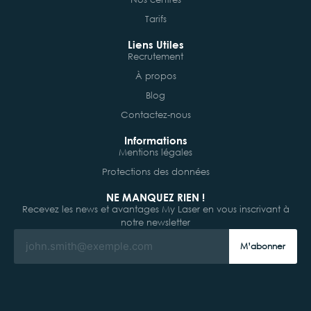
Tarifs
Liens Utiles
Recrutement
À propos
Blog
Contactez-nous
Informations
Mentions légales
Protections des données
NE MANQUEZ RIEN !
Recevez les news et avantages My Laser en vous inscrivant à
notre newsletter
M’abonner