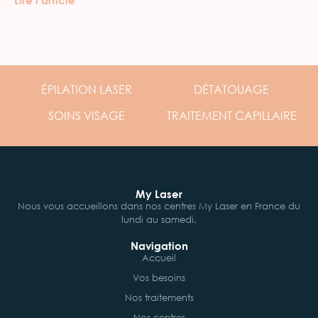
ÉPILATION
LASER
DÉTATOUAGE
SOINS
VISAGE
TRAITEMENT
CAPILLAIRE
My Laser
Nous vous accueillons dans nos centres My Laser en France du
lundi au samedi.
Navigation
Accueil
Vos besoins
Nos traitements
Nos centres