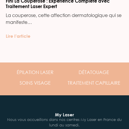
Fini La Couperose : Expérience Complète avec
Traitement Laser Expert
La couperose, cette affection dermatologique qui se
manifeste…
Lire l’article
ÉPILATION
LASER
DÉTATOUAGE
SOINS
VISAGE
TRAITEMENT
CAPILLAIRE
My Laser
Nous vous accueillons dans nos centres My Laser en France du
lundi au samedi.