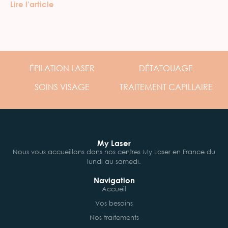
Lire l’article
ÉPILATION
LASER
DÉTATOUAGE
SOINS
VISAGE
TRAITEMENT
CAPILLAIRE
My Laser
Nous vous accueillons dans nos centres My Laser en France du
lundi au samedi.
Navigation
Accueil
Vos besoins
Nos traitements