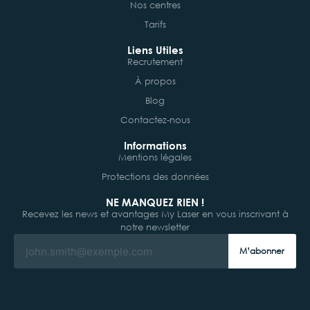
Nos centres
Tarifs
Liens Utiles
Recrutement
À propos
Blog
Contactez-nous
Informations
Mentions légales
Protections des données
NE MANQUEZ RIEN !
Recevez les news et avantages My Laser en vous inscrivant à
notre newsletter
M’abonner