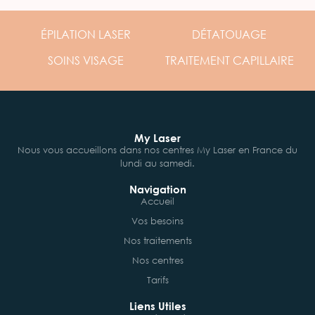
ÉPILATION
LASER
DÉTATOUAGE
SOINS
VISAGE
TRAITEMENT
CAPILLAIRE
My Laser
Nous vous accueillons dans nos centres My Laser en France du
lundi au samedi.
Navigation
Accueil
Vos besoins
Nos traitements
Nos centres
Tarifs
Liens Utiles