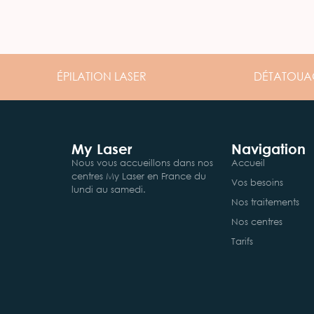
ÉPILATION
LASER
DÉTATOUA
My Laser
Navigation
Nous vous accueillons dans nos
Accueil
centres My Laser en France du
Vos besoins
lundi au samedi.
Nos traitements
Nos centres
Tarifs