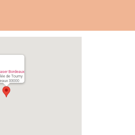
aser Bordeaux
llée de Tourny
eaux
33000