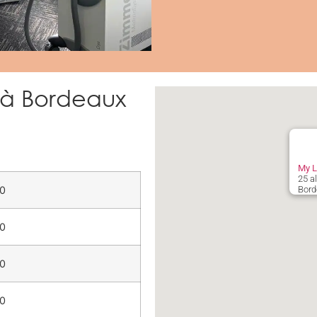
 à Bordeaux
My L
25 a
00
Bord
00
00
00