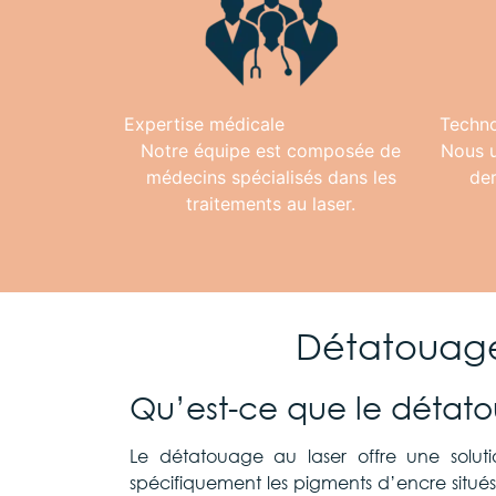
Expertise médicale
Techno
Notre équipe est composée de
Nous u
médecins spécialisés dans les
der
traitements au laser.
Détatouage
Qu’est-ce que le détato
Le détatouage au laser offre une solut
spécifiquement les pigments d’encre situés