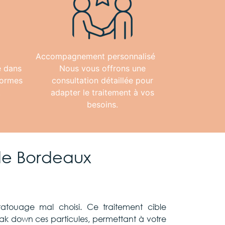
Accompagnement personnalisé
e dans
Nous vous offrons une
normes
consultation détaillée pour
.
adapter le traitement à vos
besoins.
de Bordeaux
atouage mal choisi. Ce traitement cible
eak down ces particules, permettant à votre