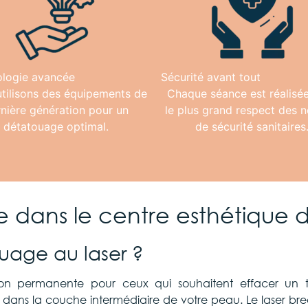
logie avancée
Sécurité avant tout
tilisons des équipements de
Chaque séance est réalisé
nière génération pour un
le plus grand respect des 
détatouage optimal.
de sécurité sanitaires
 dans le centre esthétique 
uage au laser ?
ion permanente pour ceux qui souhaitent effacer un t
 dans la couche intermédiaire de votre peau. Le laser br