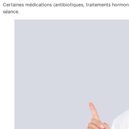
Certaines médications (antibiotiques, traitements hormon
séance.