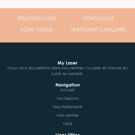
ÉPILATION
LASER
DÉTATOUAGE
SOINS
VISAGE
TRAITEMENT
CAPILLAIRE
My Laser
Nous vous accueillons dans nos centres My Laser en France du
lundi au samedi.
Navigation
Accueil
Vos besoins
Nos traitements
Nos centres
Tarifs
Liens Utiles