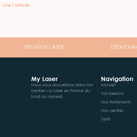
Lire l’article
ÉPILATION
LASER
DÉTATOUA
My Laser
Navigation
Nous vous accueillons dans nos
Accueil
centres My Laser en France du
Vos besoins
lundi au samedi.
Nos traitements
Nos centres
Tarifs