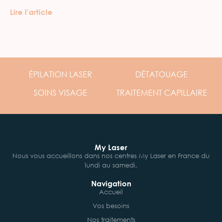
Lire l’article
ÉPILATION
LASER
DÉTATOUAGE
SOINS
VISAGE
TRAITEMENT
CAPILLAIRE
My Laser
Nous vous accueillons dans nos centres My Laser en France du
lundi au samedi.
Navigation
Accueil
Vos besoins
Nos traitements