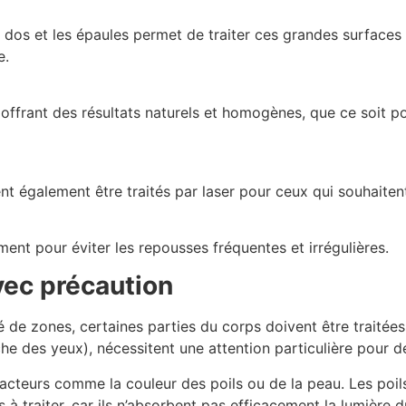
 dos et les épaules permet de traiter ces grandes surfaces 
e.
offrant des résultats naturels et homogènes, que ce soit p
ent également être traités par laser pour ceux qui souhaitent
ment pour éviter les repousses fréquentes et irrégulières.
avec précaution
té de zones, certaines parties du corps doivent être traitée
he des yeux), nécessitent une attention particulière pour de
s facteurs comme la couleur des poils ou de la peau. Les poi
 à traiter, car ils n’absorbent pas efficacement la lumière d