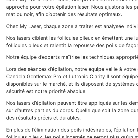
approche pour votre épilation laser. Nous ajustons les pa
mat ou noir, afin d’obtenir des résultats optimaux.
Chez My Laser, chaque zone à traiter est analysée indivi
Nos lasers ciblent les follicules pileux en émettant une 
follicules pileux et ralentit la repousse des poils de fa
Notre équipe d’experts maîtrise les techniques appropriée
Lors des séances d’épilation, notre équipe veille à votr
Candela Gentlemax Pro et Lutronic Clarity II sont équipé
disponibles sur le marché, et ils disposent de systèmes 
sécurité est notre priorité absolue.
Nos lasers d’épilation peuvent être appliqués sur les de
sur d’autres parties du corps. Quelle que soit la zone qu
des résultats précis et durables.
En plus de l’élimination des poils indésirables, l’épilatio
follicules pileux, les poils incarnés ne seront plus qu’un 