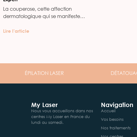
La couperose, cette affection
dermatologique qui se manifeste…
Lire l’article
ÉPILATION
LASER
DÉTATOUA
My Laser
Navigation
Nous vous accueillons dans nos
Accueil
centres My Laser en France du
Vos besoins
lundi au samedi.
Nos traitements
Nos centres