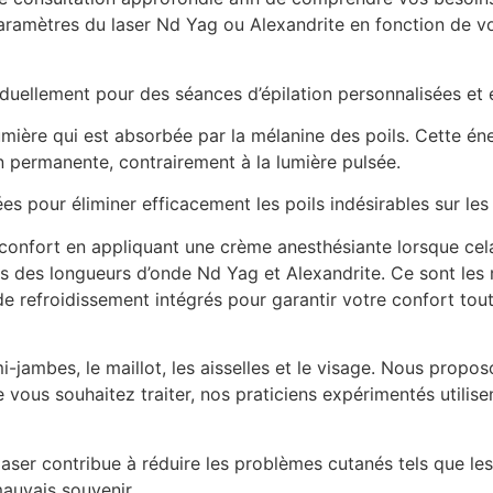
ramètres du laser Nd Yag ou Alexandrite en fonction de votr
duellement pour des séances d’épilation personnalisées et 
lumière qui est absorbée par la mélanine des poils. Cette én
çon permanente, contrairement à la lumière pulsée.
s pour éliminer efficacement les poils indésirables sur les 
e confort en appliquant une crème anesthésiante lorsque cel
s des longueurs d’onde Nd Yag et Alexandrite. Ce sont les 
de refroidissement intégrés pour garantir votre confort tout
mi-jambes, le maillot, les aisselles et le visage. Nous prop
e vous souhaitez traiter, nos praticiens expérimentés utilise
n laser contribue à réduire les problèmes cutanés tels que les
mauvais souvenir.