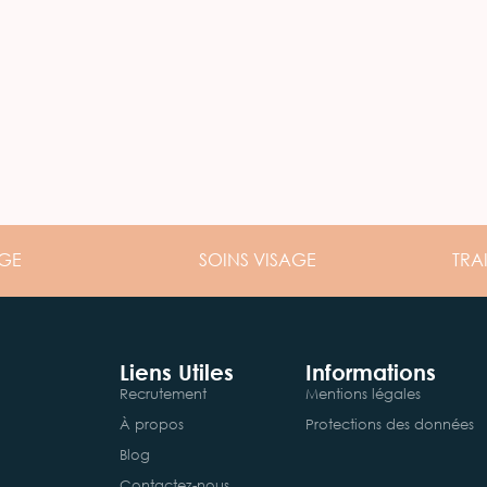
GE
SOINS
VISAGE
TRA
Liens Utiles
Informations
Recrutement
Mentions légales
À propos
Protections des données
Blog
Contactez-nous