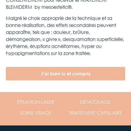
BLEMIDERM by mesoestetic®.
Malgré le choix approprié de la technique et sa
bonne réalisation, des effets secondaires peuvent
apparaître, tels que : douleur, brûlure,
démangeaison, « givre », desquamation superficielle,
érythème, éruptions acnéiformes, hyper ou
hypopigmentations sur la zone traitée.
J'ai bien lu et compris
ÉPILATION
LASER
DÉTATOUAGE
SOINS
VISAGE
TRAITEMENT
CAPILLAIRE