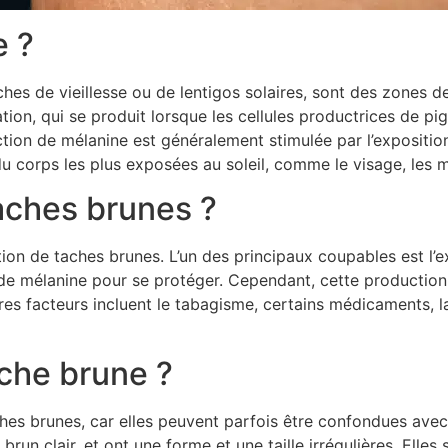
e ?
es de vieillesse ou de lentigos solaires, sont des zones de
ation, qui se produit lorsque les cellules productrices de p
ion de mélanine est généralement stimulée par l’exposition
 corps les plus exposées au soleil, comme le visage, les ma
aches brunes ?
tion de taches brunes. L’un des principaux coupables est l’e
s de mélanine pour se protéger. Cependant, cette productio
s facteurs incluent le tabagisme, certains médicaments, la 
che brune ?
aches brunes, car elles peuvent parfois être confondues ave
n clair, et ont une forme et une taille irrégulières. Elles 