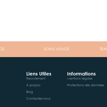
GE
SOINS
VISAGE
TRA
Liens Utiles
Informations
Recrutement
Mentions légales
À propos
Protections des données
Blog
Contactez-nous