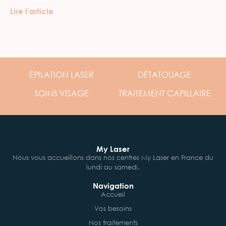
Lire l’article
ÉPILATION
LASER
DÉTATOUAGE
SOINS
VISAGE
TRAITEMENT
CAPILLAIRE
My Laser
Nous vous accueillons dans nos centres My Laser en France du
lundi au samedi.
Navigation
Accueil
Vos besoins
Nos traitements