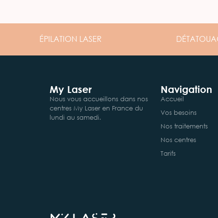
ÉPILATION
LASER
DÉTATOUA
My Laser
Navigation
Nous vous accueillons dans nos
Accueil
centres My Laser en France du
Vos besoins
lundi au samedi.
Nos traitements
Nos centres
Tarifs