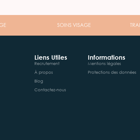
GE
SOINS
VISAGE
TRA
Liens Utiles
Informations
Recrutement
Mentions légales
À propos
Protections des données
Blog
Contactez-nous