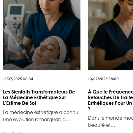
11/07/2025 08:04
10/07/2025 08:09
Les Bienfaits Transformateurs De
À Quelle Fréquence
La Médecine Esthétique Sur
Retouches De Trait
L’Estime De Soi
Esthétiques Pour Un
?
La médecine esthétique a connu
Dans le monde mod
une évolution remarquable…
beauté et…