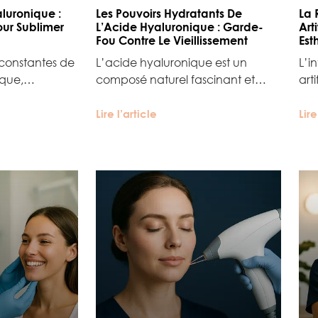
luronique :
Les Pouvoirs Hydratants De
La 
ur Sublimer
L’Acide Hyaluronique : Garde-
Art
Fou Contre Le Vieillissement
Est
constantes de
L’acide hyaluronique est un
L’i
ique,…
composé naturel fascinant et…
art
Lire l’article
Lire