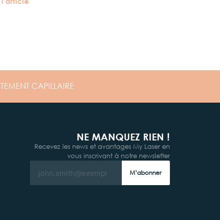
 l’article
ITEMENT
CAPILLAIRE
NE MANQUEZ RIEN !
Recevez les news et avantages My Laser en
vous inscrivant à notre newsletter
M’abonner