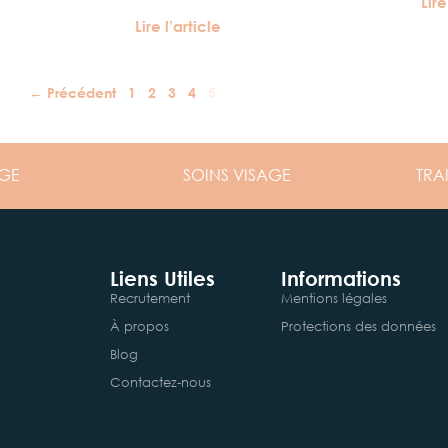
Lire
Lire l’article
← Précédent
1
2
3
4
5
GE
SOINS
VISAGE
TRA
Liens Utiles
Informations
Recrutement
Mentions légales
À propos
Protections des données
Blog
Contactez-nous