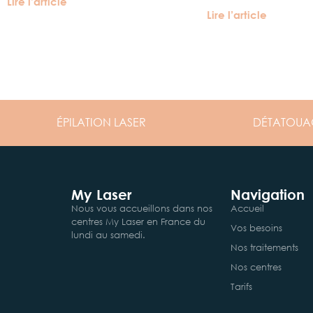
Lire l’article
Lire l’article
ÉPILATION
LASER
DÉTATOUA
My Laser
Navigation
Nous vous accueillons dans nos
Accueil
centres My Laser en France du
Vos besoins
lundi au samedi.
Nos traitements
Nos centres
Tarifs