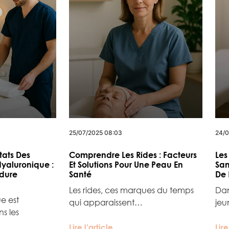
25/07/2025 08:03
24/0
tats Des
Comprendre Les Rides : Facteurs
Les
Hyaluronique :
Et Solutions Pour Une Peau En
San
́dure
Santé
De 
Les rides, ces marques du temps
Dan
e est
qui apparaissent…
jeu
ns les
Lire l’article
Lire